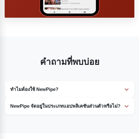
คำถามที่พบบ่อย
ทำไมต้องใช้ NewPipe?
NewPipe เหมือนกับ YouTube อีกแบบหนึ่ง แต่ต่างจาก
NewPipe จัดอยู่ในประเภทแอปพลิเคชันส่วนตัวหรือไม่?
YouTube ตรงที่มันไม่แสดงโฆษณา ไม่ต้องการสิทธิ์ใดๆ จาก
อุปกรณ์ และคุณไม่จำเป็นต้องลงชื่อเข้าใช้เพื่อเข้าถึง ทำให้ดูได้
ไม่ มันเป็นแอปพลิเคชันสตรีมมิ่งแบบโอเพนซอร์สที่พัฒนาขึ้น
อย่างต่อเนื่องโดยไม่ถูกขัดจังหวะ
สำหรับอุปกรณ์ Android เป็นหลัก มันเพียงแค่ดึงข้อมูลวิดีโอ
และเสียงจากเซิร์ฟเวอร์อื่น ๆ และไม่ติดตามข้อมูลผู้ใช้