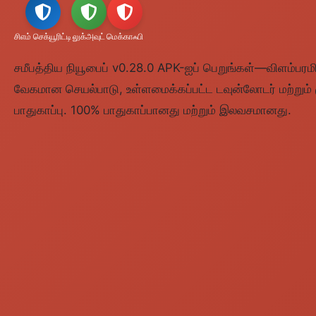
சிஎம் செக்யூரிட்டி
லுக்அவுட்
மெக்காஃபி
சமீபத்திய நியூபைப் v0.28.0 APK-ஐப் பெறுங்கள்—விளம்பரமில்ல
வேகமான செயல்பாடு, உள்ளமைக்கப்பட்ட டவுன்லோடர் மற்றும்
பாதுகாப்பு. 100% பாதுகாப்பானது மற்றும் இலவசமானது.