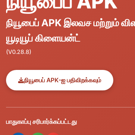
நியூபைப் APK
நியூபைப் APK இலவச மற்றும் விள
யூடியூப் கிளையன்ட்
(V0.28.8)
நியூபைப் APK-ஐ பதிவிறக்கவும்
பாதுகாப்பு சரிபார்க்கப்பட்டது