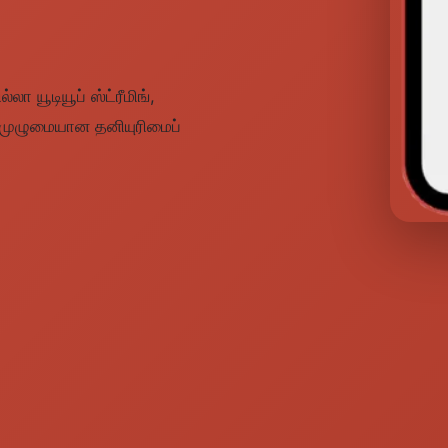
ா யூடியூப் ஸ்ட்ரீமிங்,
 முழுமையான தனியுரிமைப்