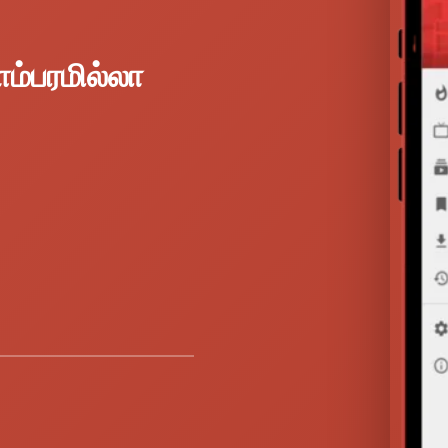
ம்பரமில்லா