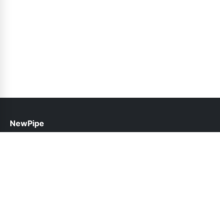
NewPipe
help@newpipe.pk
Follow Us