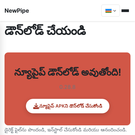
NewPipe
డౌన్‌లోడ్ చేయండి
న్యూపైప్ డౌన్‌లోడ్ అవుతోంది!
0.28.8
న్యూపైప్ APKని డౌన్‌లోడ్ చేసుకోండి
డైరెక్ట్ ఫైల్‌ను పొందండి, ఇన్‌స్టాల్ చేసుకోండి మరియు ఆనందించండి.