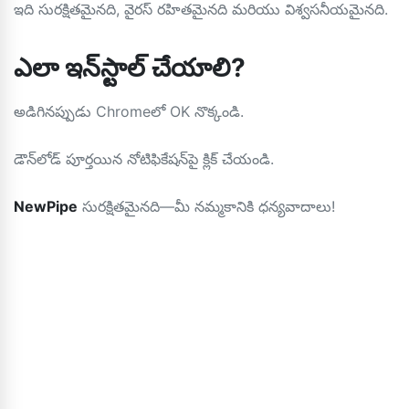
ఇది సురక్షితమైనది, వైరస్ రహితమైనది మరియు విశ్వసనీయమైనది.
ఎలా ఇన్‌స్టాల్ చేయాలి?
అడిగినప్పుడు Chromeలో OK నొక్కండి.
డౌన్‌లోడ్ పూర్తయిన నోటిఫికేషన్‌పై క్లిక్ చేయండి.
NewPipe
సురక్షితమైనది—మీ నమ్మకానికి ధన్యవాదాలు!