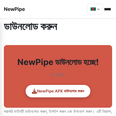
NewPipe
ডাউনলোড করুন
NewPipe ডাউনলোড হচ্ছে!
0.28.8
NewPipe APK ডাউনলোড করুন
সরাসরি ফাইলটি ডাউনলোড করুন, ইনস্টল করুন এবং উপভোগ করুন। এটি নিরাপদ,